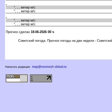
,
°, , , ветер м/с
°, , , ветер м/с
,
°, , , ветер м/с
°, , , ветер м/с
Прогноз сделан
18-06-2026 00 ч
Советский погода. Прогноз погоды на две недели - Советски
map@voronezh-oblast.ru
Написать редакции: