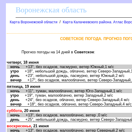
оронежская область
/
Карта Воронежской области
Карта Калачеевского района. Атлас Воро
СОВЕТСКОЕ ПОГОДА. ПРОГНОЗ ПОГ
Прогноз погоды на 14 дней
Советское
:
четверг, 18 июня
ночь
+13°, без осадков, пасмурно, ветер Южный,1 м/с
утро
+18°, небольшой дождь, облачно, ветер Северо-Западный,1
день
+23°, небольшой дождь, пасмурно, ветер Южный,2 м/с
ечер
+17°, без осадков, малооблачно, ветер Северо-Западный,
пятница, 19 июня
ночь
+11°, туман, малооблачно, ветер Юго-Западный,1 м/с
утро
+19°, туман, малооблачно, ветер Западный,2 м/с
день
+24°, без осадков, облачно, ветер Северо-Западный,4 м/с
ечер
+18°, без осадков, облачно, ветер Северо-Западный,4 м/с
суббота
, 20 июня
ночь
+13°, без осадков, малооблачно, ветер ,0 м/с
день
+25°, небольшой дождь, пасмурно, ветер Северо-Западный
оскресенье
, 21 июня
ночь
+13°, без осадков, малооблачно, ветер Северный,2 м/с