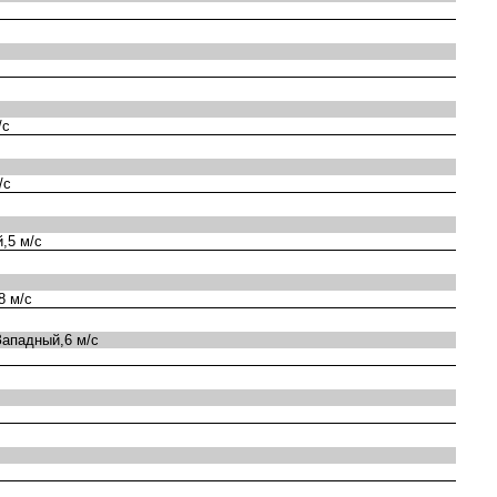
/с
/с
,5 м/с
8 м/с
ападный,6 м/с