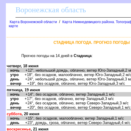
оронежская область
/
Карта Воронежской области
Карта Нижнедевицкого района. Топограф
карте
СТАДНИЦА ПОГОДА. ПРОГНОЗ ПОГОДЫ 
Прогноз погоды на 14 дней
Стадница
:
четверг, 18 июня
ночь
+12°, небольшой дождь, облачно, ветер Юго-Западный,2 м
утро
+18°, без осадков, малооблачно, ветер Юго-Западный,2 м/
день
+24°, небольшой дождь, облачно, ветер Юго-Западный,3 м
ечер
+19°, без осадков, облачно, ветер Юго-Западный,3 м/с
пятница, 19 июня
ночь
+14°, без осадков, облачно, ветер Западный,1 м/с
утро
+17°, без осадков, облачно, ветер Западный,3 м/с
день
+24°, без осадков, облачно, ветер Северо-Западный,3 м/с
ечер
+20°, без осадков, облачно, ветер Северо-Западный,1 м/с
суббота
, 20 июня
ночь
+15°, без осадков, малооблачно, ветер Западный,1 м/с
день
+23°, дождь, гроза, облачно, ветер Северо-Западный,4 м/с
оскресенье
, 21 июня