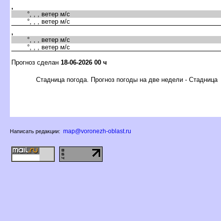
,
°, , , ветер м/с
°, , , ветер м/с
,
°, , , ветер м/с
°, , , ветер м/с
Прогноз сделан
18-06-2026 00 ч
Стадница погода. Прогноз погоды на две недели - Стадница
map@voronezh-oblast.ru
Написать редакции: