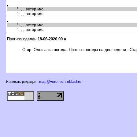
,
°, , , ветер м/с
°, , , ветер м/с
,
°, , , ветер м/с
°, , , ветер м/с
Прогноз сделан
18-06-2026 00 ч
Стар. Ольшанка погода. Прогноз погоды на две недели - Ст
map@voronezh-oblast.ru
Написать редакции: