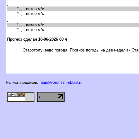
,
°, , , ветер м/с
°, , , ветер м/с
,
°, , , ветер м/с
°, , , ветер м/с
Прогноз сделан
18-06-2026 00 ч
Старотолучеево погода. Прогноз погоды на две недели - Ст
map@voronezh-oblast.ru
Написать редакции: