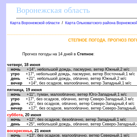
оронежская область
/
Карта Воронежской области
Карта Ольховатского района Ворнежской
СТЕПНОЕ ПОГОДА. ПРОГНОЗ ПОГ
Прогноз погоды на 14 дней
Степное
:
четверг, 18 июня
ночь
+14°, небольшой дождь, пасмурно, ветер Южный,2 м/с
утро
+17°, небольшой дождь, пасмурно, ветер Восточный,1 м/с
день
+21°, небольшой дождь, облачно, ветер Южный,2 м/с
ечер
+14°, без осадков, малооблачно, ветер Западный,1 м/с
пятница, 19 июня
ночь
+11°, туман, малооблачно, ветер Юго-Западный,1 м/с
утро
+17°, без осадков, облачно, ветер Северо-Западный,3 м/с
день
+21°, без осадков, облачно, ветер Северо-Западный,4 м/с
ечер
+17°, без осадков, малооблачно, ветер Северо-Западный,
суббота
, 20 июня
ночь
+12°, без осадков, безоблачно, ветер Западный,1 м/с
день
+25°, небольшой дождь, облачно, ветер Северо-Западный,
оскресенье
, 21 июня
ночь
+13°, без осадков, малооблачно, ветер Северный,1 м/с