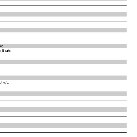
/с
,6 м/с
8 м/с