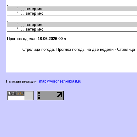
,
°, , , ветер м/с
°, , , ветер м/с
,
°, , , ветер м/с
°, , , ветер м/с
Прогноз сделан
18-06-2026 00 ч
Стрелица погода. Прогноз погоды на две недели - Стрелица
map@voronezh-oblast.ru
Написать редакции: