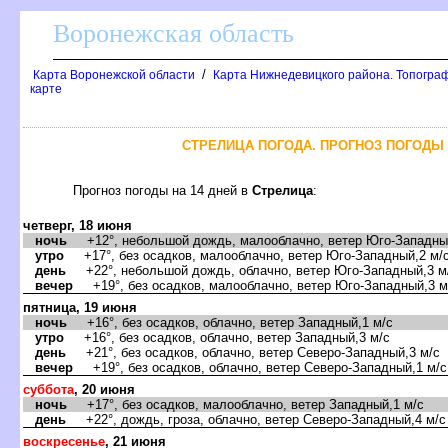
оронежская область
/
Карта Воронежской области
Карта Нижнедевицкого района. Топограф
карте
СТРЕЛИЦА ПОГОДА. ПРОГНОЗ ПОГОДЫ 
Прогноз погоды на 14 дней
Стрелица
:
четверг, 18 июня
ночь
+12°, небольшой дождь, малооблачно, ветер Юго-Западный
утро
+17°, без осадков, малооблачно, ветер Юго-Западный,2 м/
день
+22°, небольшой дождь, облачно, ветер Юго-Западный,3 м
ечер
+19°, без осадков, малооблачно, ветер Юго-Западный,3 м
пятница, 19 июня
ночь
+16°, без осадков, облачно, ветер Западный,1 м/с
утро
+16°, без осадков, облачно, ветер Западный,3 м/с
день
+21°, без осадков, облачно, ветер Северо-Западный,3 м/с
ечер
+19°, без осадков, облачно, ветер Северо-Западный,1 м/с
суббота
, 20 июня
ночь
+17°, без осадков, малооблачно, ветер Западный,1 м/с
день
+22°, дождь, гроза, облачно, ветер Северо-Западный,4 м/с
оскресенье
, 21 июня