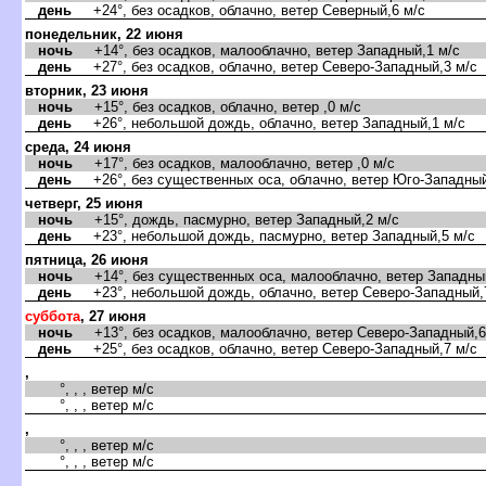
день
+24°, без осадков, облачно, ветер Северный,6 м/с
понедельник, 22 июня
ночь
+14°, без осадков, малооблачно, ветер Западный,1 м/с
день
+27°, без осадков, облачно, ветер Северо-Западный,3 м/с
торник, 23 июня
ночь
+15°, без осадков, облачно, ветер ,0 м/с
день
+26°, небольшой дождь, облачно, ветер Западный,1 м/с
среда, 24 июня
ночь
+17°, без осадков, малооблачно, ветер ,0 м/с
день
+26°, без существенных оса, облачно, ветер Юго-Западный
четверг, 25 июня
ночь
+15°, дождь, пасмурно, ветер Западный,2 м/с
день
+23°, небольшой дождь, пасмурно, ветер Западный,5 м/с
пятница, 26 июня
ночь
+14°, без существенных оса, малооблачно, ветер Западный
день
+23°, небольшой дождь, облачно, ветер Северо-Западный,
суббота
, 27 июня
ночь
+13°, без осадков, малооблачно, ветер Северо-Западный,6
день
+25°, без осадков, облачно, ветер Северо-Западный,7 м/с
,
°, , , ветер м/с
°, , , ветер м/с
,
°, , , ветер м/с
°, , , ветер м/с
,