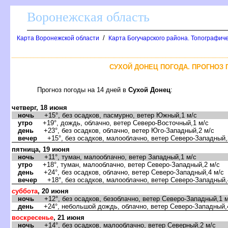
оронежская область
/
Карта Воронежской области
Карта Богучарского района. Топографиче
СУХОЙ ДОНЕЦ ПОГОДА. ПРОГНОЗ 
Прогноз погоды на 14 дней
Сухой Донец
:
четверг, 18 июня
ночь
+15°, без осадков, пасмурно, ветер Южный,1 м/с
утро
+19°, дождь, облачно, ветер Северо-Восточный,1 м/с
день
+23°, без осадков, облачно, ветер Юго-Западный,2 м/с
ечер
+15°, без осадков, малооблачно, ветер Северо-Западный,
пятница, 19 июня
ночь
+11°, туман, малооблачно, ветер Западный,1 м/с
утро
+18°, туман, малооблачно, ветер Северо-Западный,2 м/с
день
+24°, без осадков, облачно, ветер Северо-Западный,4 м/с
ечер
+18°, без осадков, малооблачно, ветер Северо-Западный,
суббота
, 20 июня
ночь
+12°, без осадков, безоблачно, ветер Северо-Западный,1 м
день
+24°, небольшой дождь, облачно, ветер Северо-Западный,
оскресенье
, 21 июня
ночь
+14°, без осадков, малооблачно, ветер Северный,2 м/с