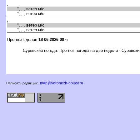
,
°, , , ветер м/с
°, , , ветер м/с
,
°, , , ветер м/с
°, , , ветер м/с
Прогноз сделан
18-06-2026 00 ч
Суровский погода. Прогноз погоды на две недели - Суровски
map@voronezh-oblast.ru
Написать редакции: