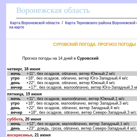
оронежская область
/
Карта Воронежской области
Карта Терновского района Воронежской 
на карте
СУРОВСКИЙ ПОГОДА. ПРОГНОЗ ПОГОДЫ 
Прогноз погоды на 14 дней
Суровский
:
четверг, 18 июня
ночь
+11°, без осадков, облачно, ветер Южный,2 м/с
утро
+18°, без осадков, облачно, ветер Юго-Западный,4 м/с
день
+22°, без осадков, облачно, ветер Южный,4 м/с
ечер
+17°, без осадков, малооблачно, ветер Юго-Западный,3 м
пятница, 19 июня
ночь
+11°, без осадков, малооблачно, ветер Южный,1 м/с
утро
+18°, без осадков, малооблачно, ветер Западный,3 м/с
день
+22°, без осадков, облачно, ветер Западный,4 м/с
ечер
+18°, без осадков, облачно, ветер Северо-Западный,3 м/с
суббота
, 20 июня
ночь
+12°, без осадков, малооблачно, ветер Западный,1 м/с
день
+23°, дождь, гроза, облачно, ветер Северо-Западный,4 м/с
оскресенье
, 21 июня