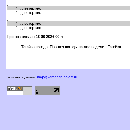
,
°, , , ветер м/с
°, , , ветер м/с
,
°, , , ветер м/с
°, , , ветер м/с
Прогноз сделан
18-06-2026 00 ч
Тагайка погода. Прогноз погоды на две недели - Тагайка
map@voronezh-oblast.ru
Написать редакции: