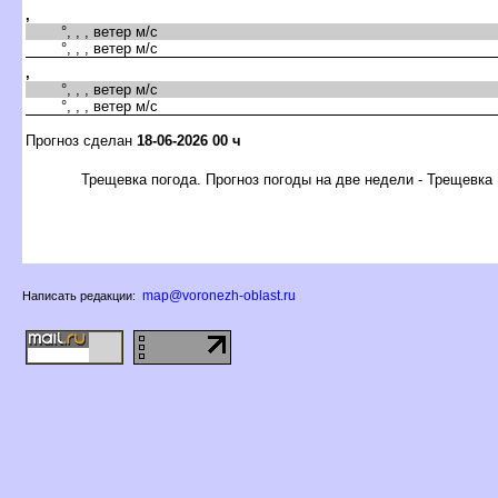
,
°, , , ветер м/с
°, , , ветер м/с
,
°, , , ветер м/с
°, , , ветер м/с
Прогноз сделан
18-06-2026 00 ч
Трещевка погода. Прогноз погоды на две недели - Трещевка
map@voronezh-oblast.ru
Написать редакции: