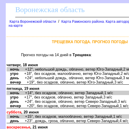
оронежская область
/
Карта Воронежской области
Карта Рамонского района. Карта автодо
на карте
ТРЕЩЕВКА ПОГОДА. ПРОГНОЗ ПОГОДЫ 
Прогноз погоды на 14 дней
Трещевка
:
четверг, 18 июня
ночь
+12°, небольшой дождь, облачно, ветер Юго-Западный,2 м
утро
+18°, без осадков, малооблачно, ветер Юго-Западный,2 м/
день
+24°, небольшой дождь, облачно, ветер Юго-Западный,3 м
ечер
+19°, без осадков, облачно, ветер Юго-Западный,3 м/с
пятница, 19 июня
ночь
+14°, без осадков, облачно, ветер Западный,1 м/с
утро
+17°, без осадков, облачно, ветер Западный,3 м/с
день
+24°, без осадков, облачно, ветер Северо-Западный,3 м/с
ечер
+20°, без осадков, облачно, ветер Северо-Западный,1 м/с
суббота
, 20 июня
ночь
+15°, без осадков, малооблачно, ветер Западный,1 м/с
день
+23°, дождь, гроза, облачно, ветер Северо-Западный,4 м/с
оскресенье
, 21 июня