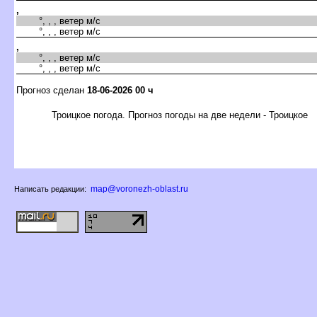
,
°, , , ветер м/с
°, , , ветер м/с
,
°, , , ветер м/с
°, , , ветер м/с
Прогноз сделан
18-06-2026 00 ч
Троицкое погода. Прогноз погоды на две недели - Троицкое
map@voronezh-oblast.ru
Написать редакции: