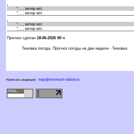
,
°, , , ветер м/с
°, , , ветер м/с
,
°, , , ветер м/с
°, , , ветер м/с
Прогноз сделан
18-06-2026 00 ч
Тюковка погода. Прогноз погоды на две недели - Тюковка
map@voronezh-oblast.ru
Написать редакции: