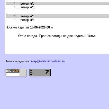
°, , , ветер м/с
°, , , ветер м/с
,
°, , , ветер м/с
°, , , ветер м/с
Прогноз сделан
18-06-2026 00 ч
Устье погода. Прогноз погоды на две недели - Устье
map@voronezh-oblast.ru
Написать редакции: