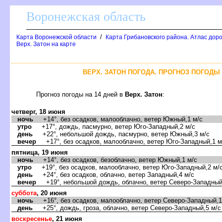
оронежская область
/
Карта Воронежской области
Карта Грибановского района. Атлас доро
ерх. Затон на карте
ЕРХ. ЗАТОН ПОГОДА. ПРОГНОЗ ПОГОДЫ Н
Прогноз погоды на 14 дней
ерх. Затон
:
четверг, 18 июня
ночь
+14°, без осадков, малооблачно, ветер Южный,1 м/с
утро
+17°, дождь, пасмурно, ветер Юго-Западный,2 м/с
день
+22°, небольшой дождь, пасмурно, ветер Южный,3 м/с
ечер
+17°, без осадков, малооблачно, ветер Юго-Западный,1 м
пятница, 19 июня
ночь
+14°, без осадков, безоблачно, ветер Южный,1 м/с
утро
+19°, без осадков, малооблачно, ветер Юго-Западный,2 м/
день
+24°, без осадков, облачно, ветер Западный,4 м/с
ечер
+19°, небольшой дождь, облачно, ветер Северо-Западный
суббота
, 20 июня
ночь
+16°, без осадков, малооблачно, ветер Северо-Западный,1
день
+25°, дождь, гроза, облачно, ветер Северо-Западный,5 м/с
оскресенье
, 21 июня