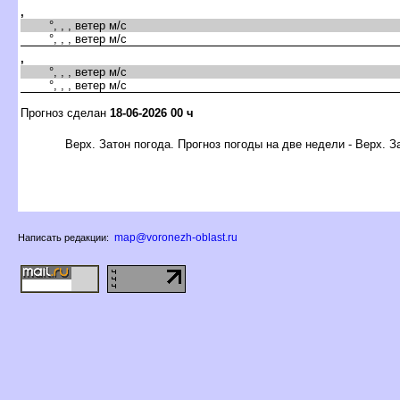
,
°, , , ветер м/с
°, , , ветер м/с
,
°, , , ветер м/с
°, , , ветер м/с
Прогноз сделан
18-06-2026 00 ч
ерх. Затон погода. Прогноз погоды на две недели - Верх. З
map@voronezh-oblast.ru
Написать редакции: