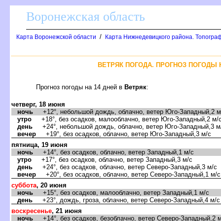
оронежская область
/
Карта Воронежской области
Карта Нижнедевицкого района. Топограф
ЕТРЯК ПОГОДА. ПРОГНОЗ ПОГОДЫ Н
Прогноз погоды на 14 дней
етряк
:
четверг, 18 июня
ночь
+12°, небольшой дождь, облачно, ветер Юго-Западный,2 м
утро
+18°, без осадков, малооблачно, ветер Юго-Западный,2 м/
день
+24°, небольшой дождь, облачно, ветер Юго-Западный,3 м
ечер
+19°, без осадков, облачно, ветер Юго-Западный,3 м/с
пятница, 19 июня
ночь
+14°, без осадков, облачно, ветер Западный,1 м/с
утро
+17°, без осадков, облачно, ветер Западный,3 м/с
день
+24°, без осадков, облачно, ветер Северо-Западный,3 м/с
ечер
+20°, без осадков, облачно, ветер Северо-Западный,1 м/с
суббота
, 20 июня
ночь
+15°, без осадков, малооблачно, ветер Западный,1 м/с
день
+23°, дождь, гроза, облачно, ветер Северо-Западный,4 м/с
оскресенье
, 21 июня
ночь
+14°, без осадков, безоблачно, ветер Северо-Западный,2 м