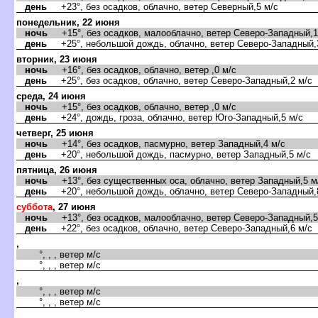
день
+23°, без осадков, облачно, ветер Северный,5 м/с
понедельник, 22 июня
ночь
+15°, без осадков, малооблачно, ветер Северо-Западный,1
день
+25°, небольшой дождь, облачно, ветер Северо-Западный,
торник, 23 июня
ночь
+16°, без осадков, облачно, ветер ,0 м/с
день
+25°, без осадков, облачно, ветер Северо-Западный,2 м/с
среда, 24 июня
ночь
+15°, без осадков, облачно, ветер ,0 м/с
день
+24°, дождь, гроза, облачно, ветер Юго-Западный,5 м/с
четверг, 25 июня
ночь
+14°, без осадков, пасмурно, ветер Западный,4 м/с
день
+20°, небольшой дождь, пасмурно, ветер Западный,5 м/с
пятница, 26 июня
ночь
+13°, без существенных оса, облачно, ветер Западный,5 м
день
+20°, небольшой дождь, облачно, ветер Северо-Западный,
суббота
, 27 июня
ночь
+13°, без осадков, малооблачно, ветер Северо-Западный,5
день
+22°, без осадков, облачно, ветер Северо-Западный,6 м/с
,
°, , , ветер м/с
°, , , ветер м/с
,
°, , , ветер м/с
°, , , ветер м/с
,