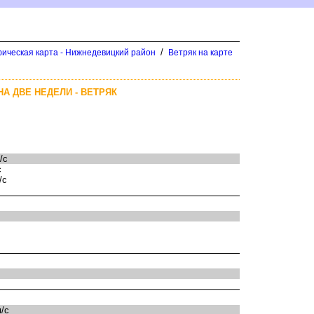
/
ическая карта - Нижнедевицкий район
етряк на карте
А ДВЕ НЕДЕЛИ - ВЕТРЯК
/с
с
/с
/с