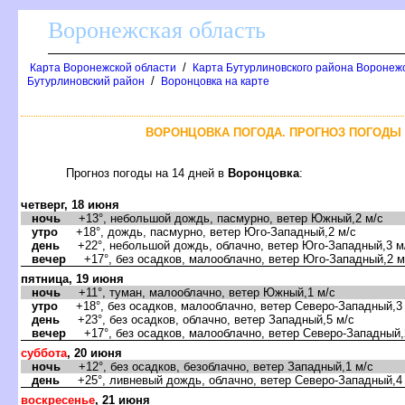
оронежская область
/
Карта Воронежской области
Карта Бутурлиновского района Воронежс
/
Бутурлиновский район
оронцовка на карте
ОРОНЦОВКА ПОГОДА. ПРОГНОЗ ПОГОДЫ 
Прогноз погоды на 14 дней
оронцовка
:
четверг, 18 июня
ночь
+13°, небольшой дождь, пасмурно, ветер Южный,2 м/с
утро
+18°, дождь, пасмурно, ветер Юго-Западный,2 м/с
день
+22°, небольшой дождь, облачно, ветер Юго-Западный,3 м
ечер
+17°, без осадков, малооблачно, ветер Юго-Западный,2 м
пятница, 19 июня
ночь
+11°, туман, малооблачно, ветер Южный,1 м/с
утро
+18°, без осадков, малооблачно, ветер Северо-Западный,3
день
+23°, без осадков, облачно, ветер Западный,5 м/с
ечер
+17°, без осадков, малооблачно, ветер Северо-Западный,
суббота
, 20 июня
ночь
+12°, без осадков, безоблачно, ветер Западный,1 м/с
день
+25°, ливневый дождь, облачно, ветер Северо-Западный,4
оскресенье
, 21 июня