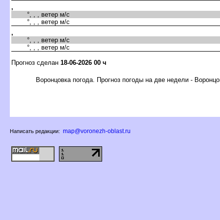
,
°, , , ветер м/с
°, , , ветер м/с
,
°, , , ветер м/с
°, , , ветер м/с
Прогноз сделан
18-06-2026 00 ч
оронцовка погода. Прогноз погоды на две недели - Воронцо
map@voronezh-oblast.ru
Написать редакции: