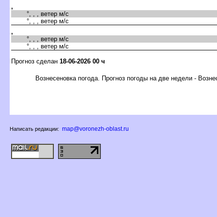
,
°, , , ветер м/с
°, , , ветер м/с
,
°, , , ветер м/с
°, , , ветер м/с
Прогноз сделан
18-06-2026 00 ч
ознесеновка погода. Прогноз погоды на две недели - Возне
map@voronezh-oblast.ru
Написать редакции: