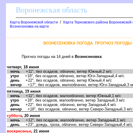
оронежская область
/
Карта Воронежской области
Карта Терновского района Воронежской 
ознесеновка на карте
ОЗНЕСЕНОВКА ПОГОДА. ПРОГНОЗ ПОГОДЫ Н
Прогноз погоды на 14 дней
ознесеновка
:
четверг, 18 июня
ночь
+11°, без осадков, облачно, ветер Южный,2 м/с
утро
+18°, без осадков, облачно, ветер Юго-Западный,4 м/с
день
+22°, без осадков, облачно, ветер Южный,4 м/с
ечер
+17°, без осадков, малооблачно, ветер Юго-Западный,3 м
пятница, 19 июня
ночь
+11°, без осадков, малооблачно, ветер Южный,1 м/с
утро
+18°, без осадков, малооблачно, ветер Западный,3 м/с
день
+22°, без осадков, облачно, ветер Западный,4 м/с
ечер
+18°, без осадков, облачно, ветер Северо-Западный,3 м/с
суббота
, 20 июня
ночь
+12°, без осадков, малооблачно, ветер Западный,1 м/с
день
+23°, дождь, гроза, облачно, ветер Северо-Западный,4 м/с
оскресенье
, 21 июня