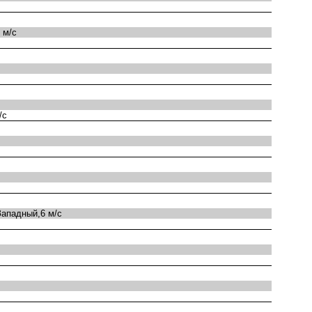
 м/с
/с
ападный,6 м/с