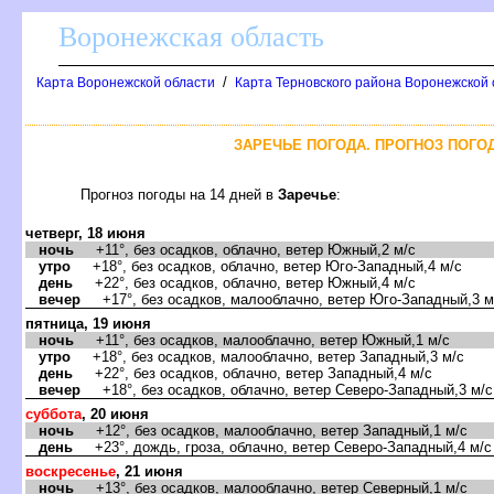
оронежская область
/
Карта Воронежской области
Карта Терновского района Воронежской 
ЗАРЕЧЬЕ ПОГОДА. ПРОГНОЗ ПОГОД
Прогноз погоды на 14 дней
Заречье
:
четверг, 18 июня
ночь
+11°, без осадков, облачно, ветер Южный,2 м/с
утро
+18°, без осадков, облачно, ветер Юго-Западный,4 м/с
день
+22°, без осадков, облачно, ветер Южный,4 м/с
ечер
+17°, без осадков, малооблачно, ветер Юго-Западный,3 м
пятница, 19 июня
ночь
+11°, без осадков, малооблачно, ветер Южный,1 м/с
утро
+18°, без осадков, малооблачно, ветер Западный,3 м/с
день
+22°, без осадков, облачно, ветер Западный,4 м/с
ечер
+18°, без осадков, облачно, ветер Северо-Западный,3 м/с
суббота
, 20 июня
ночь
+12°, без осадков, малооблачно, ветер Западный,1 м/с
день
+23°, дождь, гроза, облачно, ветер Северо-Западный,4 м/с
оскресенье
, 21 июня
ночь
+13°, без осадков, малооблачно, ветер Северный,1 м/с