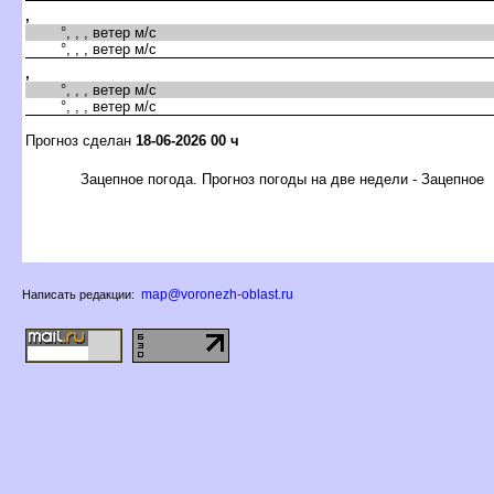
,
°, , , ветер м/с
°, , , ветер м/с
,
°, , , ветер м/с
°, , , ветер м/с
Прогноз сделан
18-06-2026 00 ч
Зацепное погода. Прогноз погоды на две недели - Зацепное
map@voronezh-oblast.ru
Написать редакции: