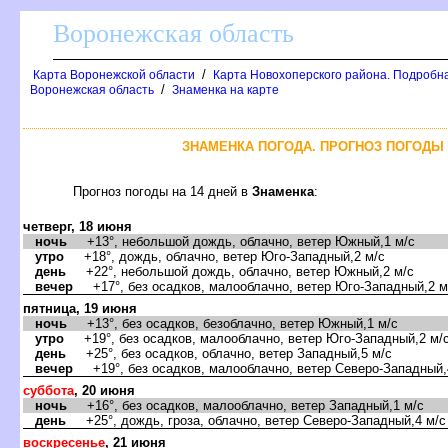
оронежская область
/
Карта Воронежской области
Карта Новохоперского района. Подробна
/
оронежская область
Знаменка на карте
ЗНАМЕНКА ПОГОДА. ПРОГНОЗ ПОГОДЫ 
Прогноз погоды на 14 дней
Знаменка
:
четверг, 18 июня
ночь
+13°, небольшой дождь, облачно, ветер Южный,1 м/с
утро
+18°, дождь, облачно, ветер Юго-Западный,2 м/с
день
+22°, небольшой дождь, облачно, ветер Южный,2 м/с
ечер
+17°, без осадков, малооблачно, ветер Юго-Западный,2 м
пятница, 19 июня
ночь
+13°, без осадков, безоблачно, ветер Южный,1 м/с
утро
+19°, без осадков, малооблачно, ветер Юго-Западный,2 м/
день
+25°, без осадков, облачно, ветер Западный,5 м/с
ечер
+19°, без осадков, малооблачно, ветер Северо-Западный,
суббота
, 20 июня
ночь
+16°, без осадков, малооблачно, ветер Западный,1 м/с
день
+25°, дождь, гроза, облачно, ветер Северо-Западный,4 м/с
оскресенье
, 21 июня