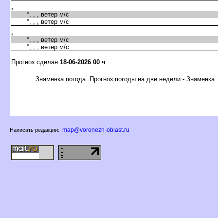
,
°, , , ветер м/с
°, , , ветер м/с
,
°, , , ветер м/с
°, , , ветер м/с
Прогноз сделан
18-06-2026 00 ч
Знаменка погода. Прогноз погоды на две недели - Знаменка
map@voronezh-oblast.ru
Написать редакции: