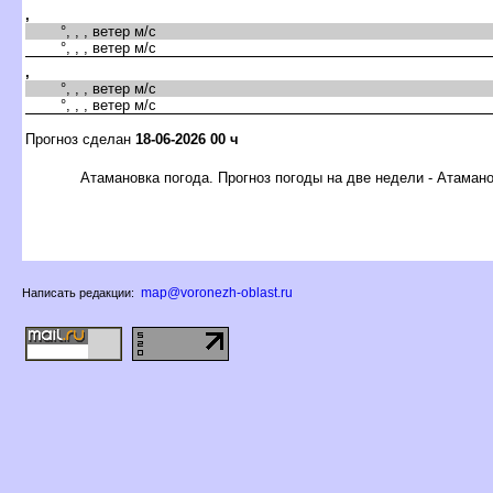
,
°, , , ветер м/с
°, , , ветер м/с
,
°, , , ветер м/с
°, , , ветер м/с
Прогноз сделан
18-06-2026 00 ч
Атамановка погода. Прогноз погоды на две недели - Атаман
map@voronezh-oblast.ru
Написать редакции: