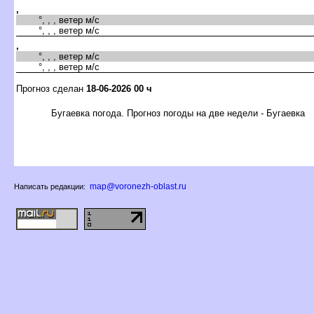
,
°, , , ветер м/с
°, , , ветер м/с
,
°, , , ветер м/с
°, , , ветер м/с
Прогноз сделан
18-06-2026 00 ч
Бугаевка погода. Прогноз погоды на две недели - Бугаевка
map@voronezh-oblast.ru
Написать редакции: