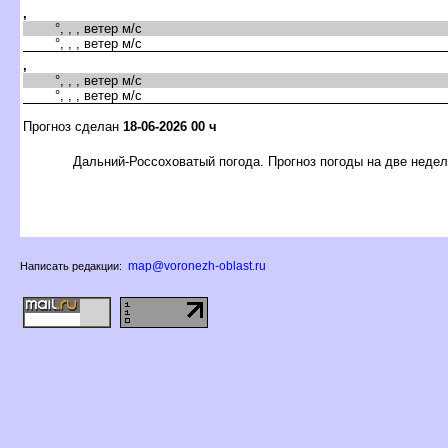
,
°, , , ветер м/с
°, , , ветер м/с
,
°, , , ветер м/с
°, , , ветер м/с
Прогноз сделан
18-06-2026 00 ч
Дальний-Россоховатый погода. Прогноз погоды на две неде
map@voronezh-oblast.ru
Написать редакции: