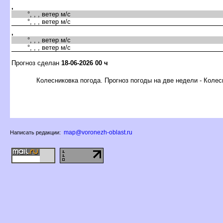
,
°, , , ветер м/с
°, , , ветер м/с
,
°, , , ветер м/с
°, , , ветер м/с
Прогноз сделан
18-06-2026 00 ч
Колесниковка погода. Прогноз погоды на две недели - Колес
map@voronezh-oblast.ru
Написать редакции: