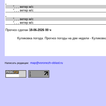
,
°, , , ветер м/с
°, , , ветер м/с
,
°, , , ветер м/с
°, , , ветер м/с
Прогноз сделан
18-06-2026 00 ч
Куликовка погода. Прогноз погоды на две недели - Куликовк
map@voronezh-oblast.ru
Написать редакции: