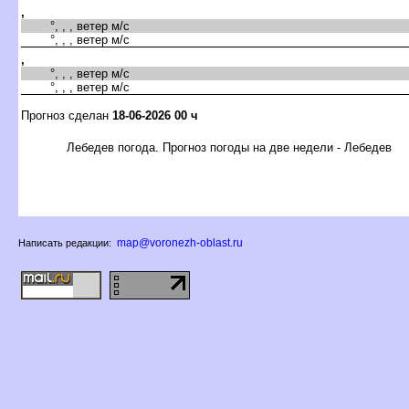
,
°, , , ветер м/с
°, , , ветер м/с
,
°, , , ветер м/с
°, , , ветер м/с
Прогноз сделан
18-06-2026 00 ч
Лебедев погода. Прогноз погоды на две недели - Лебеде
map@voronezh-oblast.ru
Написать редакции: