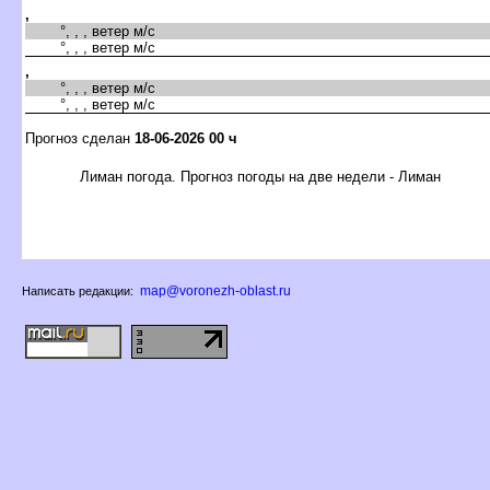
,
°, , , ветер м/с
°, , , ветер м/с
,
°, , , ветер м/с
°, , , ветер м/с
Прогноз сделан
18-06-2026 00 ч
Лиман погода. Прогноз погоды на две недели - Лиман
map@voronezh-oblast.ru
Написать редакции: