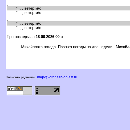
,
°, , , ветер м/с
°, , , ветер м/с
,
°, , , ветер м/с
°, , , ветер м/с
Прогноз сделан
18-06-2026 00 ч
Михайловка погода. Прогноз погоды на две недели - Михайл
map@voronezh-oblast.ru
Написать редакции: