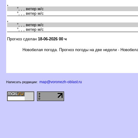
,
°, , , ветер м/с
°, , , ветер м/с
,
°, , , ветер м/с
°, , , ветер м/с
Прогноз сделан
18-06-2026 00 ч
Новобелая погода. Прогноз погоды на две недели - Новобел
map@voronezh-oblast.ru
Написать редакции: