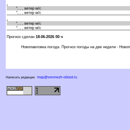
,
°, , , ветер м/с
°, , , ветер м/с
,
°, , , ветер м/с
°, , , ветер м/с
Прогноз сделан
18-06-2026 00 ч
Новопавловка погода. Прогноз погоды на две недели - Ново
map@voronezh-oblast.ru
Написать редакции: