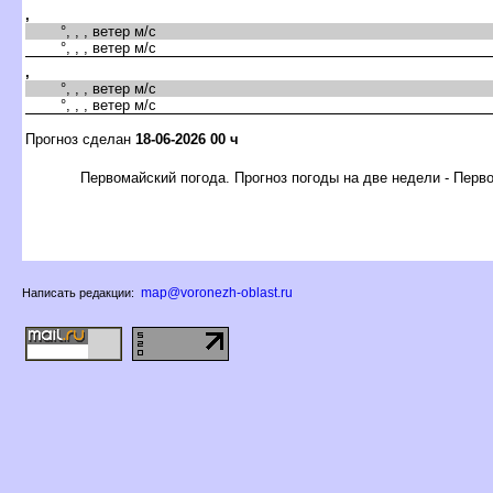
,
°, , , ветер м/с
°, , , ветер м/с
,
°, , , ветер м/с
°, , , ветер м/с
Прогноз сделан
18-06-2026 00 ч
Первомайский погода. Прогноз погоды на две недели - Перв
map@voronezh-oblast.ru
Написать редакции: