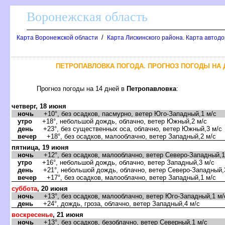
оронежская область
/
Карта Воронежской области
Карта Лискинского района. Карта автодо
ПЕТРОПАВЛОВКА ПОГОДА. ПРОГНОЗ ПОГОДЫ НА 
Прогноз погоды на 14 дней
Петропавловка
:
четверг, 18 июня
ночь
+10°, без осадков, пасмурно, ветер Юго-Западный,1 м/с
утро
+18°, небольшой дождь, облачно, ветер Южный,2 м/с
день
+23°, без существенных оса, облачно, ветер Южный,3 м/с
ечер
+18°, без осадков, малооблачно, ветер Западный,2 м/с
пятница, 19 июня
ночь
+12°, без осадков, малооблачно, ветер Северо-Западный,1
утро
+16°, небольшой дождь, облачно, ветер Западный,3 м/с
день
+21°, небольшой дождь, облачно, ветер Северо-Западный,
ечер
+17°, без осадков, малооблачно, ветер Западный,1 м/с
суббота
, 20 июня
ночь
+13°, без осадков, малооблачно, ветер Юго-Западный,1 м/
день
+24°, дождь, гроза, облачно, ветер Западный,4 м/с
оскресенье
, 21 июня
ночь
+13°, без осадков, безоблачно, ветер Северный,1 м/с