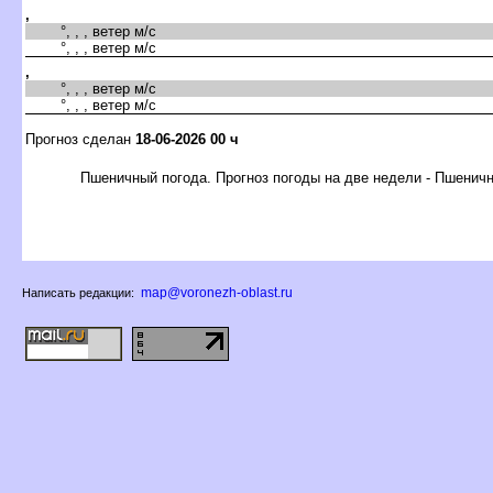
,
°, , , ветер м/с
°, , , ветер м/с
,
°, , , ветер м/с
°, , , ветер м/с
Прогноз сделан
18-06-2026 00 ч
Пшеничный погода. Прогноз погоды на две недели - Пшенич
map@voronezh-oblast.ru
Написать редакции: