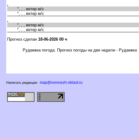
,
°, , , ветер м/с
°, , , ветер м/с
,
°, , , ветер м/с
°, , , ветер м/с
Прогноз сделан
18-06-2026 00 ч
Рудаевка погода. Прогноз погоды на две недели - Рудаевка
map@voronezh-oblast.ru
Написать редакции: