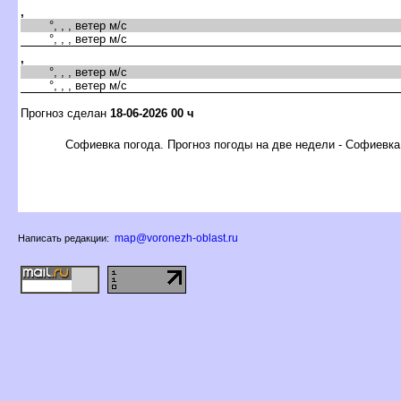
,
°, , , ветер м/с
°, , , ветер м/с
,
°, , , ветер м/с
°, , , ветер м/с
Прогноз сделан
18-06-2026 00 ч
Софиевка погода. Прогноз погоды на две недели - Софиевка
map@voronezh-oblast.ru
Написать редакции: