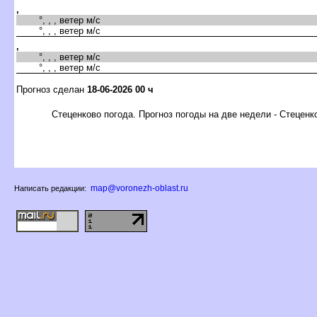
,
°, , , ветер м/с
°, , , ветер м/с
,
°, , , ветер м/с
°, , , ветер м/с
Прогноз сделан
18-06-2026 00 ч
Стеценково погода. Прогноз погоды на две недели - Стеценк
map@voronezh-oblast.ru
Написать редакции: