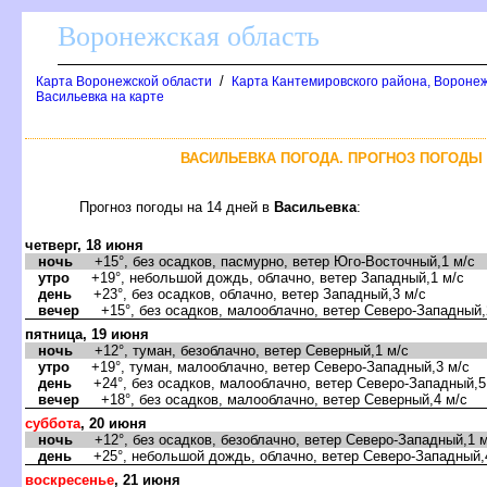
оронежская область
/
Карта Воронежской области
Карта Кантемировского района, Воронеж
асильевка на карте
АСИЛЬЕВКА ПОГОДА. ПРОГНОЗ ПОГОДЫ Н
Прогноз погоды на 14 дней
асильевка
:
четверг, 18 июня
ночь
+15°, без осадков, пасмурно, ветер Юго-Восточный,1 м/с
утро
+19°, небольшой дождь, облачно, ветер Западный,1 м/с
день
+23°, без осадков, облачно, ветер Западный,3 м/с
ечер
+15°, без осадков, малооблачно, ветер Северо-Западный,
пятница, 19 июня
ночь
+12°, туман, безоблачно, ветер Северный,1 м/с
утро
+19°, туман, малооблачно, ветер Северо-Западный,3 м/с
день
+24°, без осадков, малооблачно, ветер Северо-Западный,5
ечер
+18°, без осадков, малооблачно, ветер Северный,4 м/с
суббота
, 20 июня
ночь
+12°, без осадков, безоблачно, ветер Северо-Западный,1 м
день
+25°, небольшой дождь, облачно, ветер Северо-Западный,
оскресенье
, 21 июня