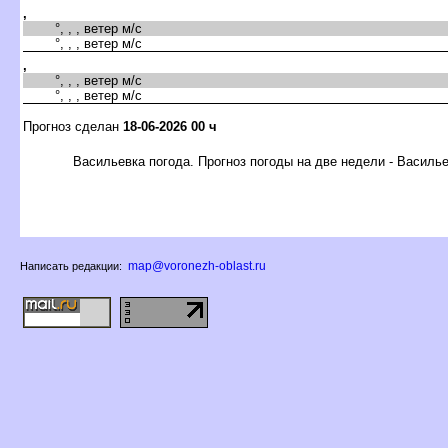
,
°, , , ветер м/с
°, , , ветер м/с
,
°, , , ветер м/с
°, , , ветер м/с
Прогноз сделан
18-06-2026 00 ч
асильевка погода. Прогноз погоды на две недели - Василь
map@voronezh-oblast.ru
Написать редакции: